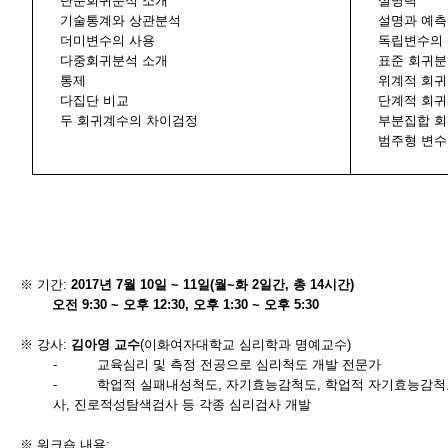
단순회귀분석 소개
설명력
기술통계와 상관분석
설명과 예측
더미변수의 사용
독립변수의
다중회귀분석 소개
표준 회귀
통제
위계적 회
다집단 비교
단계적 회
두 회귀계수의 차이검정
부분집합 
범주형 변수
※ 기간
:
2017
년
7
월
10
일
~ 11
일
(
월
~
화
2
일간
,
총
14
시간
)
오전
9:30 ~
오후
12:30,
오후
1:30 ~
오후
5:30
※ 강사
:
김아영 교수
(
이화여자대학교 심리학과 명예교수
)
-
교육심리 및 측정 전공으로 심리척도 개발 전문가
-
학업적 실패내성척도
,
자기효능감척도
,
학업적 자기효능감척
사
,
진로적성탐색검사 등 각종 심리검사 개발
※ 워크숍 내용
: