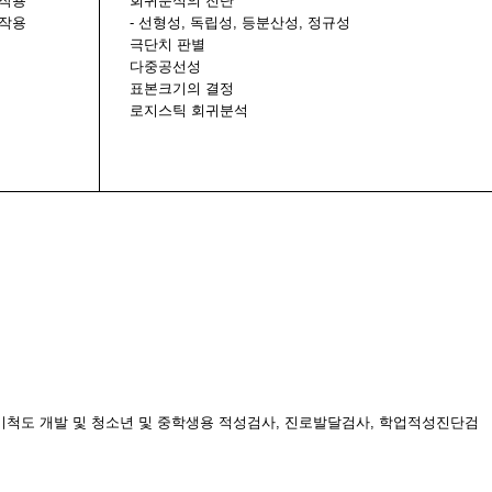
호작용
회귀분석의 진단
호작용
-
선형성
,
독립성
,
등분산성
,
정규성
극단치 판별
다중공선성
표본크기의 결정
로지스틱 회귀분석
척도 개발 및 청소년 및 중학생용 적성검사
,
진로발달검사
,
학업적성진단검