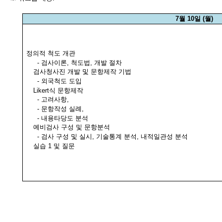
7
월
10
일
(
월
)
정의적 척도 개관
-
검사이론
,
척도법
,
개발 절차
검사청사진 개발 및 문항제작 기법
-
외국척도 도입
Likert
식 문항제작
-
고려사항
,
-
문항작성 실례
,
-
내용타당도 분석
예비검사 구성 및 문항분석
-
검사 구성 및 실시
,
기술통계 분석
,
내적일관성 분석
실습
1
및 질문