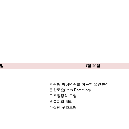
일
7
월
20
일
범주형 측정변수를 이용한 요인분석
문항묶음
(Item Parceling)
구조방정식 모형
결측치의 처리
다집단 구조모형