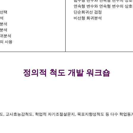
범주형 변수와 연속형 변수의 상
연속형 변수와 연속형 변수의 상
 선택
단순회귀선 검정
분석
비선형 회귀분석
귀분석
귀분석
회귀분석
의 사용
정의적 척도 개발 워크숍
도
,
교사효능감척도
,
학업적 자기조절설문지
,
목표지향성척도 등 다수 학업동기