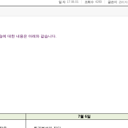
17.06.01
4283
일 자
조회수
글쓴이
관리자
숍에 대한 내용은 아래와 같습니다
.
7
월
6
일