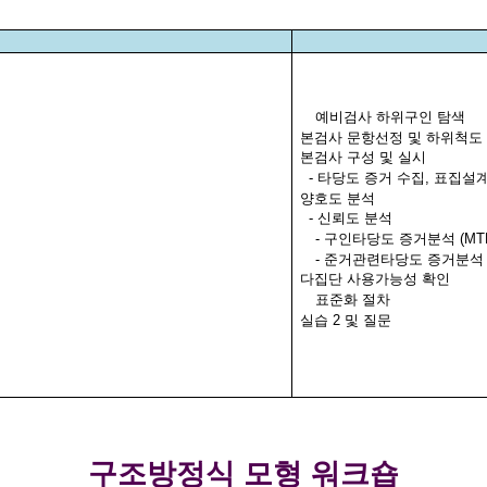
예비검사 하위구인 탐색
본검사 문항선정 및 하위척도
본검사 구성 및 실시
-
타당도 증거 수집
,
표집설
양호도 분석
-
신뢰도 분석
-
구인타당도 증거분석
(MT
-
준거관련타당도 증거분석
다집단 사용가능성 확인
표준화 절차
실습
2
및 질문
구조방정식 모형 워크숍