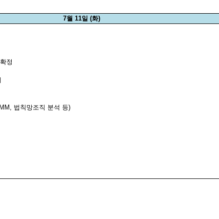
7
월
11
일
(
화
)
 확정
계
MM,
법칙망조직 분석 등
)