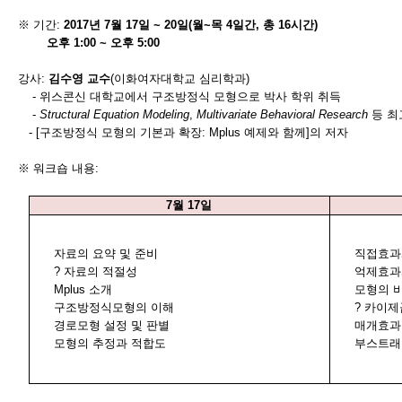
※ 기간
:
2017
년
7
월
17
일
~ 20
일
(
월
~
목
4
일간
,
총
16
시간
)
오후
1:00 ~
오후
5:00
강사
:
김수영 교수
(
이화여자대학교 심리학과
)
-
위스콘신 대학교에서 구조방정식 모형으로 박사 학위 취득
-
Structural Equation Modeling
,
Multivariate Behavioral Research
등 
- [
구조방정식 모형의 기본과 확장
: Mplus
예제와 함께
]
의 저자
※ 워크숍 내용
:
7
월
17
일
자료의 요약 및 준비
직접효과
? 자료의 적절성
억제효과
Mplus
소개
모형의 
구조방정식모형의 이해
?
카이제
경로모형 설정 및 판별
매개효과
모형의 추정과 적합도
부스트래