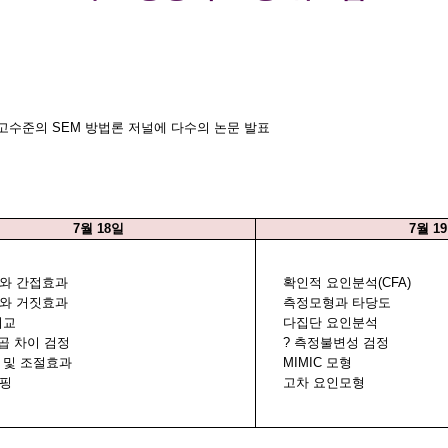
최고수준의
SEM
방법론 저널에 다수의 논문 발표
7
월
18
일
7
월
19
와 간접효과
확인적 요인분석
(CFA)
와 거짓효과
측정모형과 타당도
비교
다집단 요인분석
곱 차이 검정
? 측정불변성 검정
 및 조절효과
MIMIC
모형
핑
고차 요인모형