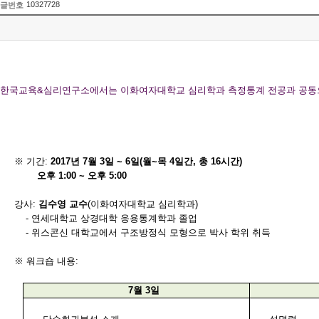
10327728
글번호
한국교육
&
심리연구소에서는 이화여자대학교 심리학과 측정통계 전공과 공동
※ 기간
:
2017
년
7
월
3
일
~ 6
일
(
월
~
목
4
일간
,
총
16
시간
)
오후
1:00 ~
오후
5:00
강사
:
김수영 교수
(
이화여자대학교 심리학과
)
-
연세대학교 상경대학 응용통계학과 졸업
-
위스콘신 대학교에서 구조방정식 모형으로 박사 학위 취득
※ 워크숍 내용
:
7
월
3
일