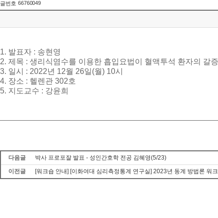
66760049
글번호
1.
발표자
:
송현영
2.
제목
:
생리식염수를 이용한 흡입요법이 혈액투석 환자의 갈
3.
일시
: 2022
년
12
월
26
일
(
월
) 10
시
4.
장소
:
헬렌관
302
호
5.
지도교수
:
강윤희
다음글
박사 프로포잘 발표 - 성인간호학 전공 김혜영(5/23)
이전글
[워크숍 안내] [이화여대 심리측정통계 연구실] 2023년 동계 방법론 워