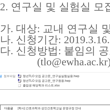
연구실 및 실험실 모
2.
가
대상
교내 연구실 
.
:
나
신청기간
.
: 2019.3.16.
다
신청방법
붙임의 공
.
:
(tlo@ewha.ac.kr
첨부파일:
청년TLO 모집 공고문_연구실실험실용.hwp
청년TLO 모집 공고문_연구원용.hwp
졸업생 해당학과 리스트.xlsx
다음글
[학사] 간호과학과 성인간호학교실 운영규정 안내