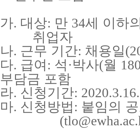
가
대상
만
세 이하의
.
:
34
취업자
나
근무 기간
채용일
.
:
(2
다
급여
석
박사
월
.
:
·
(
18
부담금 포함
라
신청기간
.
: 2020.3.16.
마
신청방법
붙임의 공
.
:
(tlo@ewha.ac.