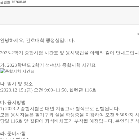
75760748
글번호
안녕하세요
,
간호대학 행정실입니다
.
2023-2
학기 종합시험 시간표 및 응시방법을 아래와 같이 안내드립
가
. 2023
학년도
2
학기 석
⦁
박사 종합시험 시간표
나
.
일시 및 장소
:2023.12.15.(
금
)
오전
9:00~11:50,
헬렌관
116
호
다
.
응시방법
1) 2023-2
종합시험은 대면 지필고사 형식으로 진행됩니다
.
모든 응시자들은 필기구와 실물 학생증을 지참하여 오전
8:50
까지 
당일
116
호 앞 칠판에 좌석배치표가 부착될 예정입니다
.
본인의 좌석
라
.
준비사항