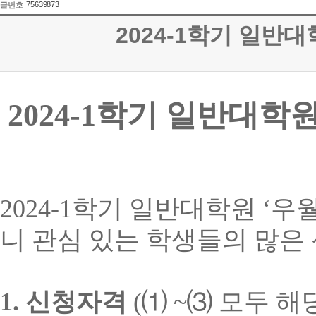
75639873
글번호
2024-1학기 일반
2024-1
학기 일반대학
2024-1
학기 일반대학원
‘
우
니 관심 있는 학생들의 많은
1.
신청자격
(
⑴
~
⑶
모두 해