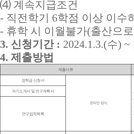
⑷
계속지급조건
-
직전학기
6
학점 이상 이수
-
휴학 시 이월불가
(
출산으로 
3.
신청기간
:
2024.1.3.
(
수
) ~ 
4.
제출방법
제출서류
장학금 신청서
자기소개서 및 연구계획서
온라인 양식
연구업적목록