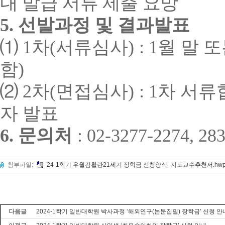
내 발급 서류 제출 요망
5.
선발과정 및 결과발표
⑴
1
차
(
서류심사
)
: 1
월
말 
함
)
⑵
2
차
(
면접심사
)
: 1
차 서류
자 발표
6.
문의처
: 02-3277-2274, 28
첨부파일:
24-1학기 우월김활란21세기 장학금 신청양식_지도교수추천서.hw
다음글
2024-1학기 일반대학원 박사과정 ‘해외연구(논문집필) 장학금’ 신청 안