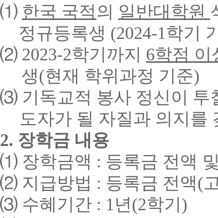
⑴
한국 국적
의
일반대학원
정규등록생
(2024-1
학기 
⑵
2023-2
학기까지
6
학점 이
생
(
현재 학위과정 기준
)
⑶
기독교적 봉사 정신이 투
도자가 될 자질과 의지를 
2.
장학금 내용
⑴
장학금액
:
등록금 전액
⑵
지급방법
:
등록금 전액
(
⑶
수혜기간
:
1
년
(2
학기
)