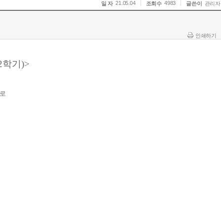
21.05.04
4983
일 자
조회수
글쓴이
관리자
인쇄하기
2학기)>
으로