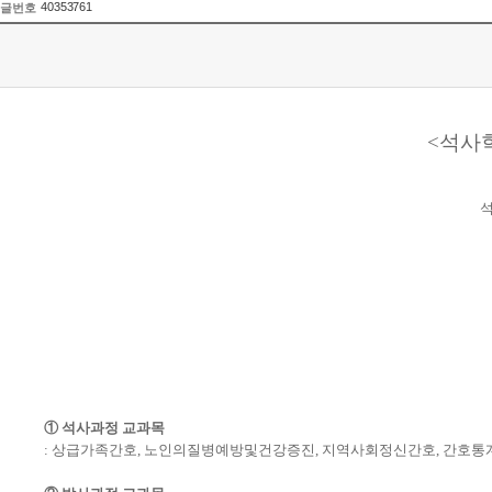
40353761
글번호
<석사학
석
① 석사과정 교과목
: 상급가족간호, 노인의질병예방및건강증진, 지역사회정신간호, 간호통