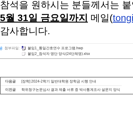
참석을 원하시는 분들께서는 붙
5월 31
일 금요일까지
메일
(
tong
감사합니다.
첨부파일:
붙임1_통일간호연수 프로그램.hwp
붙임2_참석자 명단 양식(24단체명).xlsx
다음글
[장학] 2024-2학기 일반대학원 장학금 시행 안내
이전글
학위청구논문심사 결과 제출 서류 중 박사통계조사 설문지 양식