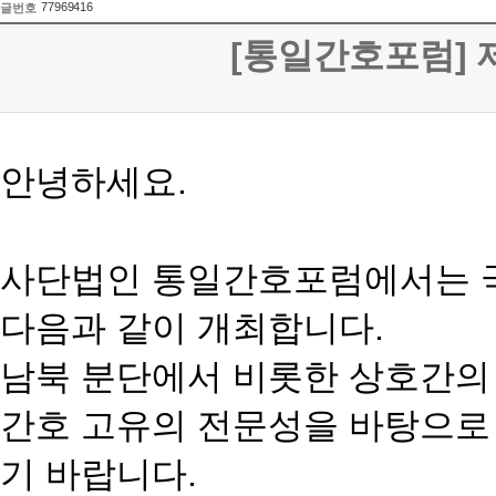
77969416
글번호
[통일간호포럼] 
안녕하세요
.
사단법인
통일
간호
포럼에서는
다음과 같이 개최합니다.
남북 분단에서 비롯한 상호간의
간호
고유의 전문성을 바탕으로
기 바랍니다.