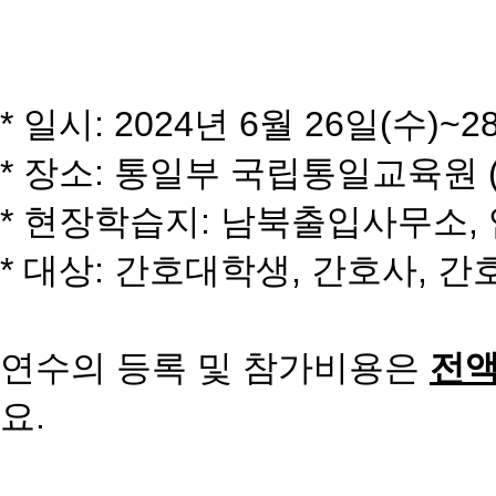
*
일시
: 2024
년 6월 26일
(
수
)~2
*
장소
:
통일
부 국립
통일
교육원
*
현장학습지
:
남북출입사무소
,
* 대상: 간호대학생, 간호사, 
연수
의 등록 및 참가비용은
전액
요.