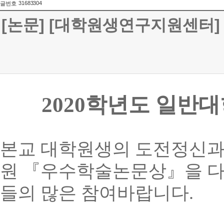
31683304
글번호
[논문] [대학원생연구지원센터]
2020
학년도 일반
본교 대학원생의 도전정신과
원
『
우수학술논문상
』
을 
들의 많은 참여바랍니다
.