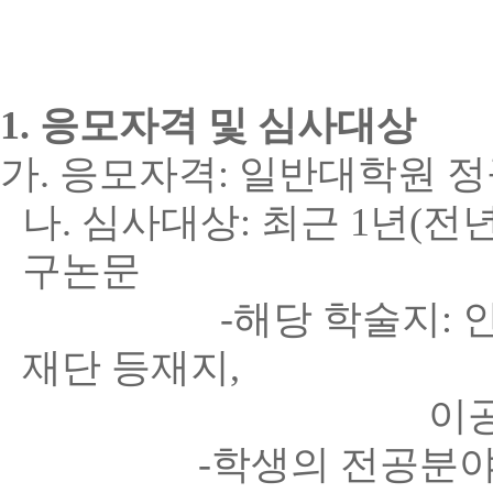
1.
응모자격 및 심사대상
가
.
응모자격
:
일반대학원 
나
.
심사대상
:
최근
1
년
(
전
구논문
-
해당 학술지
:
재단 등재지
,
이
-
학생의 전공분야