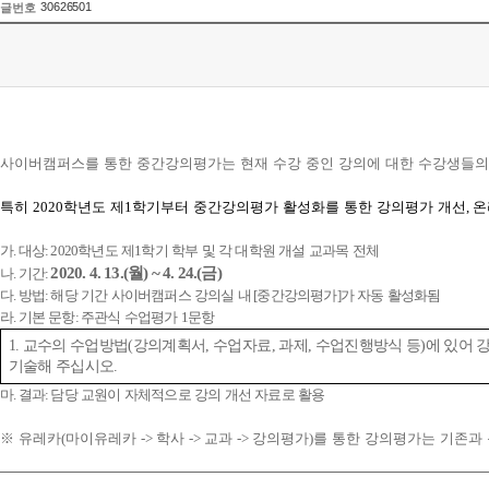
30626501
글번호
사이버캠퍼스를 통한 중간강의평가는 현재 수강 중인 강의에 대한 수강생들의
특히
2020
학년도 제
1
학기부터 중간강의평가 활성화를 통한 강의평가 개선
,
온
가
.
대상
: 2020
학년도 제
1
학기 학부 및 각 대학원 개설 교과목 전체
2020.
4. 13
.(
월
) ~ 4. 24.(
금
)
나
.
기간
:
다
.
방법
:
해당 기간 사이버캠퍼스 강의실 내
[
중간강의평가
]
가 자동 활성화됨
라
.
기본 문항
:
주관식 수업평가
1
문항
교수의 수업방법
강의계획서
수업자료
과제
수업진행방식 등
에 있어 
1.
(
,
,
,
)
기술해 주십시오
.
마
.
결과
:
담당 교원이 자체적으로 강의 개선 자료로 활용
※
유레카
(
마이유레카
->
학사
->
교과
->
강의평가
)
를 통한 강의평가는 기존과