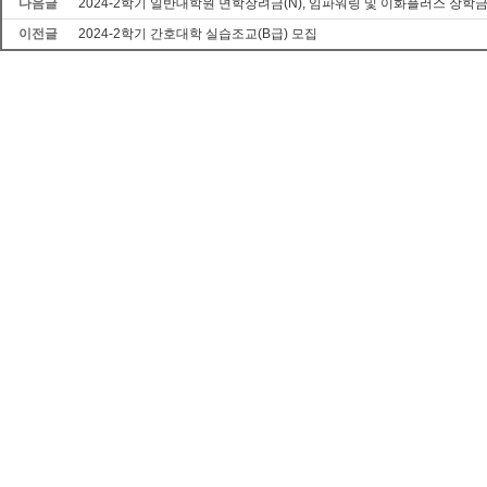
다음글
2024-2학기 일반대학원 면학장려금(N), 임파워링 및 이화플러스 장학금
이전글
2024-2학기 간호대학 실습조교(B급) 모집