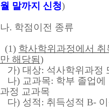
월
말까지
신청
)
나. 학점이전 종류
(1)
학사학위과정에서
취
만
해당됨)
가) 대상: 석사학위과정
나) 교과목: 학부 졸업에
과정 교과목
다) 성적: 취득성적 B- 