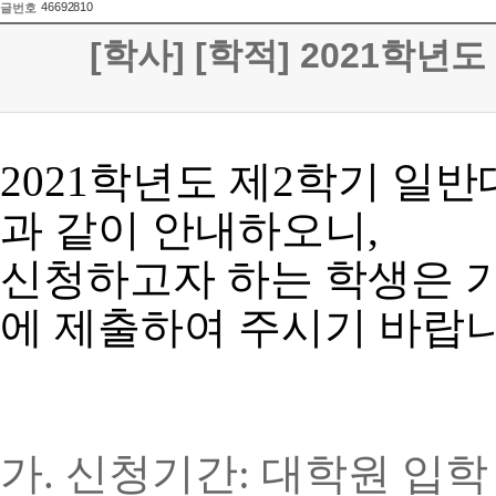
46692810
글번호
[학사] [학적] 2021학
2021
학년도
제
2
학기
일반
과
같이
안내하오니
,
신청하고자
하는
학생은
에
제출하여
주시기
바랍
가
.
신청기간
:
대학원
입학