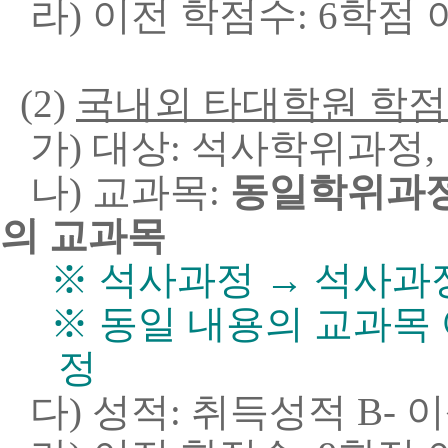
라) 이전 학점수: 6학점 
(2)
국내외
타대학원
학점
가) 대상: 석사학위과정,
나) 교과목:
동일학위과정
의 교과목
※
석사과정
→
석사과
※
동일
내용의
교과목
정
다) 성적: 취득성적 B- 