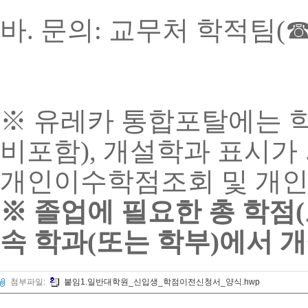
바. 문의: 교무처 학적팀(☎ 02
※ 유레카 통합포탈에는 
비포함), 개설학과 표시
개인이수학점조회 및 개인
※ 졸업에 필요한 총 학점
(
속 학과
(
또는 학부
)
에서 
첨부파일:
붙임1.일반대학원_신입생_학점이전신청서_양식.hwp