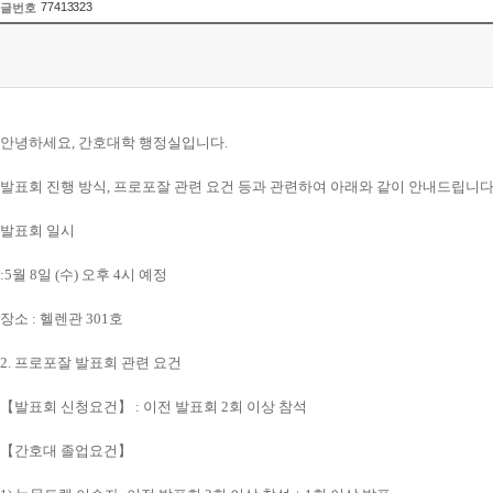
77413323
글번호
안녕하세요
,
간호대학 행정실입니다
.
발표회 진행 방식
,
프로포잘 관련 요건 등과 관련하여 아래와 같이 안내드립니
발표회 일시
:5
월 8
일
(
수
)
오후
4
시 예정
장소
: 헬렌관 301호
2.
프로포잘 발표회 관련 요건
【
발표회 신청요건
】
:
이전 발표회
2
회 이상 참석
【
간호대 졸업요건
】