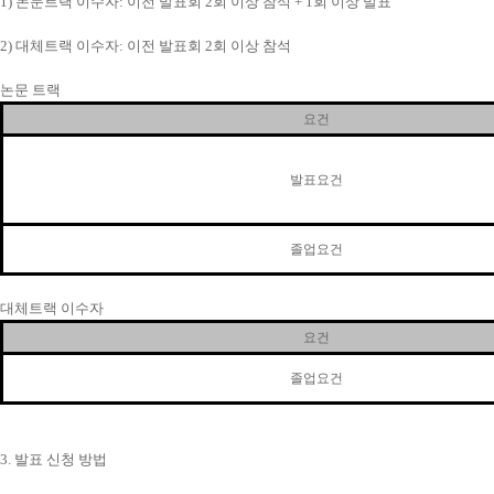
1)
논문트랙 이수자
:
이전 발표회
2
회 이상 참석
+ 1
회 이상 발표
2)
대체트랙 이수자
:
이전 발표회
2
회 이상 참석
논문 트랙
요건
발표요건
졸업요건
대체트랙 이수자
요건
졸업요건
3.
발표 신청 방법