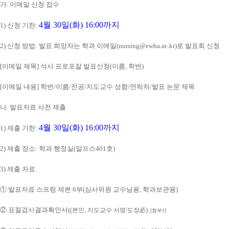
가
.
이메일 신청 접수
4월 30
일
(화
) 16:00
까지
1)
신청 기한
:
2)
신청 방법
:
발표 희망자는 학과 이메일
(nursing@ewha.ac.kr)
로 발표회 신청
[
이메일 제목
]
석사 프로포잘 발표신청
(
이름
,
학번
)
[
이메일 내용
]
학번
/
이름
/
전공
/
지도교수 성함
/
연락처
/
발표 논문 제목
나
.
발표자료 사전 제출
4월 30
일
(화
) 16:00
까지
1)
제출 기한
:
2)
제출 장소
:
학과 행정실
(알프스401호
)
3)
제출 자료
①
발표자료 스프링 제본
6
부
(
심사위원 교수님용
,
학과보관용
)
②
표절검사결과확인서
(
(
본인
,
지도교수 서명
/
도장
必
)
_[
첨부
1]