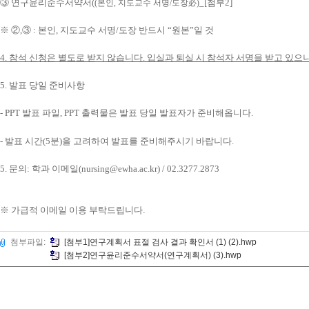
③
연구윤리준수서약서
(
_[
첨부
2]
(
본인
,
지도교수 서명
/
도장
必
)
※ ②
,
③
:
본인
,
지도교수 서명
/
도장 반드시
“
원본
”
일 것
4.
참석 신청은 별도로 받지 않습니다. 입실과 퇴실 시 참석자 서명을 받고 있으
5.
발표 당일 준비사항
- PPT
발표 파일
, PPT
출력물은 발표 당일 발표자가 준비해옵니다
.
-
발표 시간
(5
분
)
을 고려하여 발표를 준비해주시기 바랍니다
.
5.
문의
:
학과 이메일
(nursing@ewha.ac.kr) / 02.3277.2873
※
가급적 이메일 이용 부탁드립니다
.
첨부파일:
[첨부1]연구계획서 표절 검사 결과 확인서 (1) (2).hwp
[첨부2]연구윤리준수서약서(연구계획서) (3).hwp