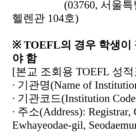
(03760,
서울특
헬렌관
104
호
)
※
TOEFL
의 경우 학생이
야 함
[
본교 조회용
TOEFL
성적
∙
기관명
(Name of Instituti
∙
기관코드
(Institution Cod
∙
주소
(Address): Registrar,
Ewhayeodae-gil, Seodaemun