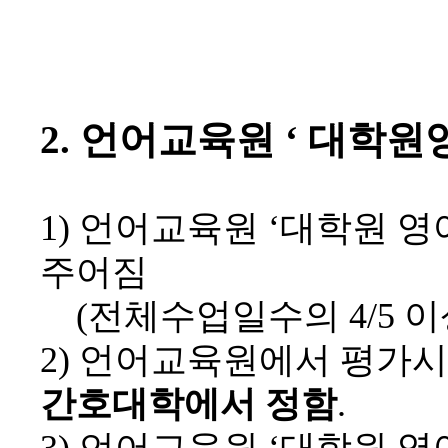
2.
언어교육원
‘
대학원
1)
언어교육원
‘
대학원 영
주어짐
(
전체수업일수의
4/5
이
2)
언어교육원에서 평가시
간호대학에서 정함
.