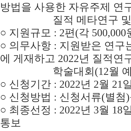
방법을 사용한 자유주제 연구
질
적 메타연구 및
○
지원규모
:
2편(각 500,000
○
의무사항
:
지원받은 연구
에 게재하고 2022년 질적연
학술대회(12월 예정)에
○
신청기간
: 2022
년
2
월
21
○
신청방법
:
신청서류
(
별첨
)
○
최종선정 : 2022년 3월 
통보