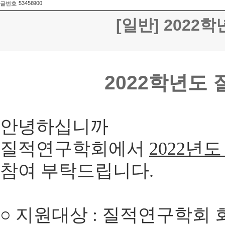
53456900
글번호
[일반] 202
2022학년도
안녕하십니까
질적연구학회에서
2022년
참여 부탁드립니다.
○
지원대상
:
질적연구학회 회