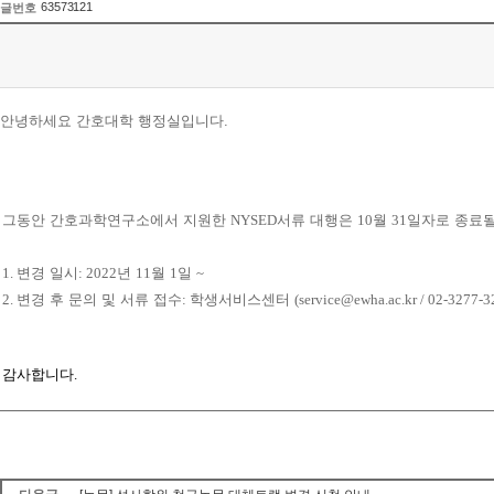
63573121
글번호
안녕하세요 간호대학 행정실입니다.
그동안 간호과학연구소에서 지원한
NYSED
서류 대행은
10
월
31
일자로 종료
1.
변경 일시
: 2022
년
11
월
1
일
~
2.
변경 후 문의 및 서류 접수
:
학생서비스센터
(service@ewha.ac.kr / 02-3277-
감사합니다.