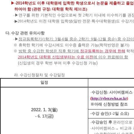
▶∙
2014학년도 이후 대학원에 입학한 학생으로서 논문을 제출하고 졸
하여야 함
(
관련 규정
:
대학원 학칙 제
31
조
)
∙▶
연구를 위한 기본적인 수업으로써 첫
2
학기 이내에 이수하기를 권
∙▶
2014
학년도 이전 대학원 입학생
(
일반
·
전문
·
특수대학원생
)
도 수강가
다
.
수강 관련 유의사항
∙▶
정규등록학기
(1
학기
: 3
월
-6
월 중순
, 2
학기
: 9
월
-12
월 중순
)
중 수강이
※
휴학한 학기에 수강시에도 이수증 출력은 가능
(
학적반영은 불가
)
※
방학 중 수강한 학생은 직후 학기에
정규등록하는 경우에 한해
학적
2014
학년도 대학원 신입생부터는 수료 이전
에 이수 완료해야 함
(
신입생의 경우 학번 부여 이후 수강신청 가능)
라
.
수강신청절차 및 수강일정
일정
∙
수강신청
:
사이버캠퍼스
(
http://cyber.ewha.ac.kr
)
※
아래 신청방법 참조
2022. 1. 3(
월
)
∙
수강 승인
(1-2
일 소요
)
금
)
- 6. 17(
∙
수강승인 후
온라인으로
∙
사이버캠퍼스
→
비교과 