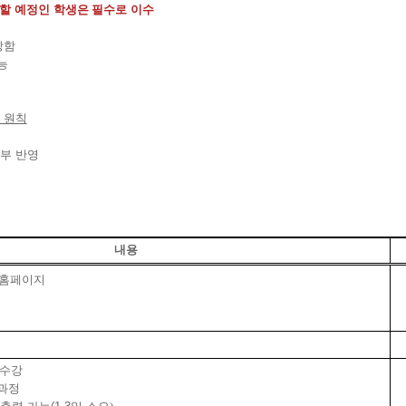
업할 예정인 학생은
필수로 이수
장함
능
 원칙
부 반영
내용
홈페이지
 수강
과정