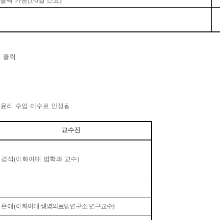
출력 가능(1-3일 소요
)
 클릭
윤리 수업 이수로 인정됨
교수진
최경석
(
이화여대 법학과 교수
)
김은애
(
이화여대 생명의료법연구소 연구교수
)