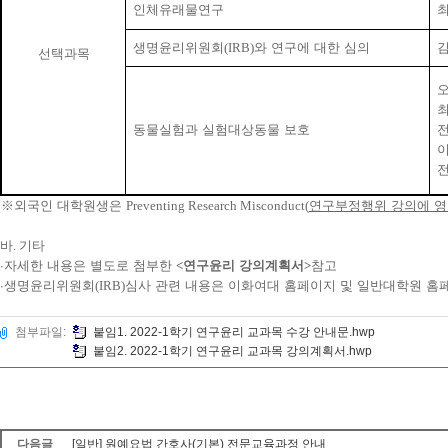
인체유래물연구
생명윤리위원회
(IRB)
와 연구에 대한 심의
선택과목
동물실험과 실험대상동물 보호
※
외국인 대학원생은
Preventing Research Misconduct(
연구부정행위 강의에 영
바
.
기타
∙
자세한 내용은 별도로 첨부한
<
연구윤리 강의계획서
>
참고
∙
생명윤리위원회
(IRB)
심사 관련 내용은 이화여대 홈페이지 및 일반대학원 
첨부파일:
붙임1. 2022-1학기 연구윤리 교과목 수강 안내문.hwp
붙임2. 2022-1학기 연구윤리 교과목 강의계획서.hwp
다음글
[일반] 원예요법 간호사(기본) 전문교육과정 안내