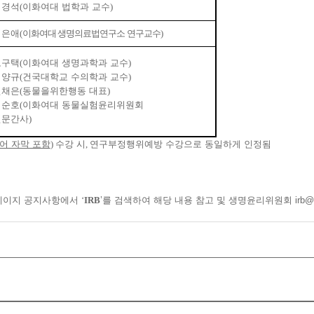
최경석
(
이화여대 법학과 교수
)
김은애
(
이화여대 생명의료법연구소 연구교수
)
오구택
(
이화여대 생명과학과 교수
)
최양규
(
건국대학교 수의학과 교수
)
전채은
(
동물을위한행동 대표
)
이순호
(
이화여대 동물실험윤리위원회
전문간사
)
어 자막 포함
)
수강 시
,
연구부정행위예방 수강으로 동일하게 인정됨
홈페이지 공지사항에서
‘
IRB
’를 검색하여 해당 내용 참고 및 생명윤리위원회 irb@ewha.