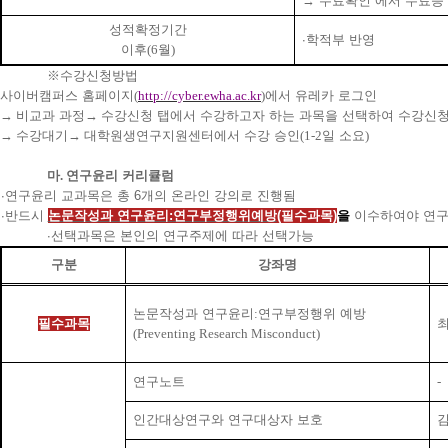
→
‘
수료확인
‘
에서 수료증 
성적확정기간
∙
학적부 반영
이후
(6
월
)
※
수강신청방법
사이버캠퍼스 홈페이지
(
http://cyber.ewha.ac.kr
)
에서 유레카 로그인
→
비교과 과정
→
수강신청 탭에서 수강하고자 하는 과목을 선택하여 수강신청
→
수강대기
→
대학원생연구지원센터에서 수강 승인
(1-2
일 소요
)
마
.
연구윤리 커리큘럼
∙
연구윤리 교과목은 총 6개의 온라인 강의로 진행됨
∙
반드시
논문작성과 연구윤리
:
연구부정행위예방
(
필수과목
)
을
이수하여야 연구
∙
선택과목은 본인의 연구주제에 따라 선택가능
구분
강좌명
논문작성과 연구윤리
:
연구부정행위 예방
필수과목
(Preventing Research Misconduct)
연구노트
-
인간대상연구와 연구대상자 보호