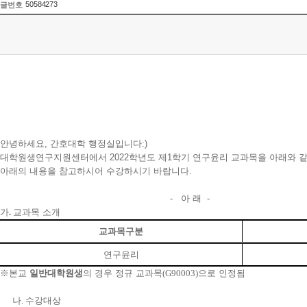
50584273
글번호
안녕하세요, 간호대학 행정실입니다:)
대학원생연구지원센터에서 2022학년도 제1학기 연구윤리 교과목을 아래와 같
아래의 내용을 참고하시어 수강하시기 바랍니다.
- 아 래 -
가
.
교과목 소개
교과목구분
연구윤리
※
본교
일반대학원생
의 경우 정규 교과목
(G90003)
으로 인정됨
나
.
수강대상