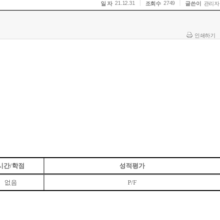
21.12.31
2749
일 자
조회수
글쓴이
관리자
인쇄하기
시간
/
학점
성적평가
없음
P/F