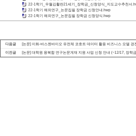
22-1학기_우월김활란21세기_장학금_신청양식_지도교수추천서.h
22-1학기 해외연구_논문집필 장학금 신청안내.hwp
22-1학기 해외연구_논문집필 장학금 신청양식.hwp
다음글
[논문] 이화-바스젠바이오 유전체 코호트 데이터 활용 비즈니스 모델 
이전글
[논문] 대학원 융복합 연구논문게재 지원 사업 신청 안내 (~12/17, 장학금