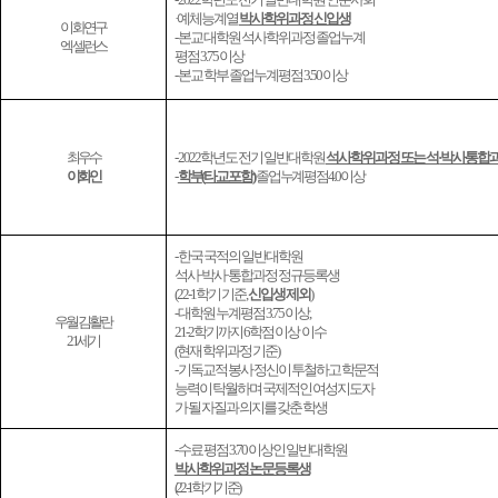
·
예체능계열
박사학위과정 신입생
이화연구
- 본교 대학원 석사학위과정 졸업누계
엑셀런스
평점
3.75
이상
- 본교 학부 졸업누계평점 3.50 이상
최우수
- 2022
학년도 전기 일반대학원
석사학위과정 또는 석
·
박사통합과
이화인
-
학부
(
타교 포함
)
졸업누계평점
4.0
이상
- 한국 국적의 일반대학원
석사
·
박사
·
통합과정 정규등록생
(22-1
학기 기준
,
신입생 제외
)
- 대학원 누계평점 3.75 이상,
우월김활란
21-2
학기까지
6
학점 이상
이수
21세기
(
현재 학위과정 기준
)
- 기독교적 봉사 정신이 투철하고 학문적
능력이 탁월하며 국제적인 여성지도자
가 될 자질과 의지를 갖춘 학생
- 수료 평점 3.70 이상인 일반대학원
박사학위과정 논문등록생
(22-1
학기 기준
)