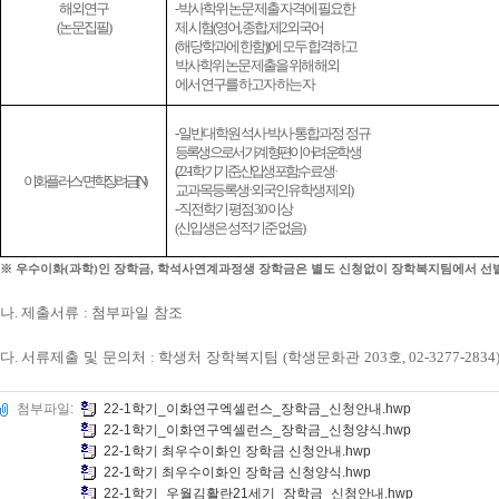
해외연구
- 박사학위 논문 제출 자격에 필요한
(논문집필)
제 시험
(
영어
,
종합
,
제
2
외국어
(
해당학과에 한함
))
에 모두 합격하고
박사학위 논문 제출을 위해 해외
에서 연구를 하고자 하는 자
-
일반대학원
석사
·
박사
·
통합과정
정규
등록생으로서 가계형편이 어려운 학생
(22-1
학기 기준
신입생 포함
수료생
·
이화플러스
/
면학장려금
(N)
교과목등록생
·
외국인유학생 제외
)
- 직전학기 평점 3.0 이상
(
신입생은 성적기준 없음
)
※
우수이화
(
과학
)
인 장학금
,
학석사연계과정생 장학금은 별도 신청없이 장학복지팀에서 선발
나
.
제출서류
:
첨부파일 참조
다
.
서류제출 및 문의처
:
학생처 장학복지팀
(
학생문화관
203
호
, 02-3277-2834
첨부파일:
22-1학기_이화연구엑셀런스_장학금_신청안내.hwp
22-1학기_이화연구엑셀런스_장학금_신청양식.hwp
22-1학기 최우수이화인 장학금 신청안내.hwp
22-1학기 최우수이화인 장학금 신청양식.hwp
22-1학기_우월김활란21세기_장학금_신청안내.hwp