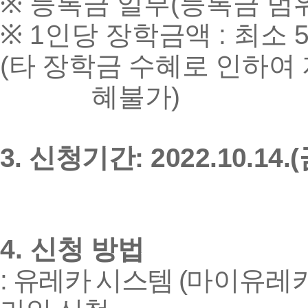
(
※
등록금 일부
등록금 범
1
:
※
인당 장학금액
최소
(
타 장학금 수혜로 인하여
)
혜불가
3.
: 2022.10.14.(
신청기간
4.
신청 방법
:
(
유레카 시스템
마이유레