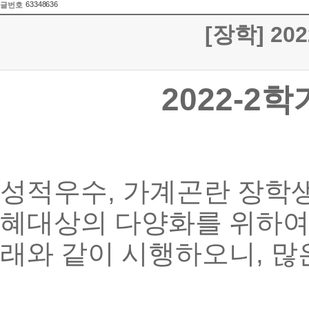
63348636
글번호
[장학] 2
2022-2
학
,
성적우수
가계곤란 장학생
혜대상의 다양화를 위하
,
래와 같이 시행하오니
많