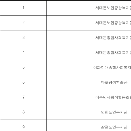
1
서대문노인종합복지
2
서대문노인종합복지
3
서대문종합사회복지
4
서대문종합사회복지
5
이화여대종합사회복
6
마포평생학습관
7
이주민사회적협동조
8
연희노인복지관
9
갈현노인복지관