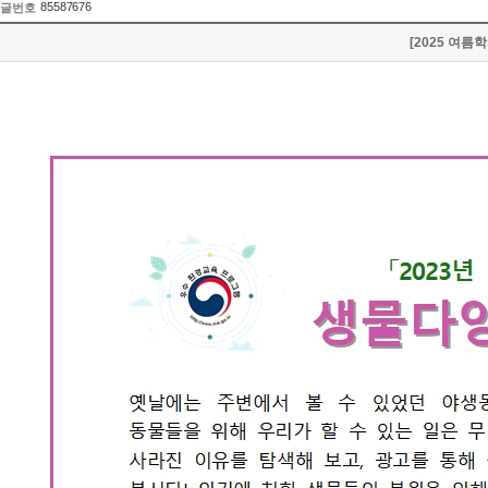
85587676
글번호
[2025 여