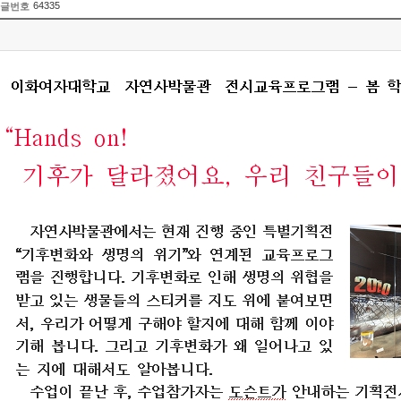
64335
글번호