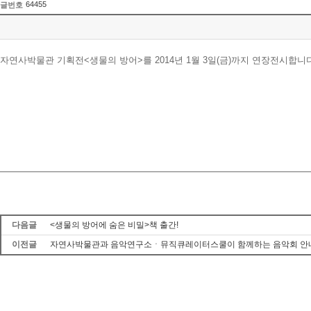
64455
글번호
자연사박물관 기획전<생물의 방어>를 2014년 1월 3일(금)까지 연장전시합니다.
다음글
<생물의 방어에 숨은 비밀>책 출간!
이전글
자연사박물관과 음악연구소ㆍ뮤직큐레이터스쿨이 함께하는 음악회 안