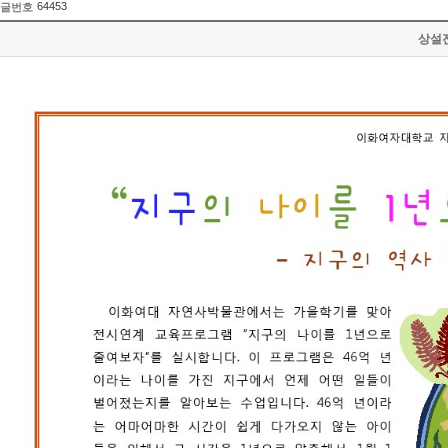
64453
글번호
상설전