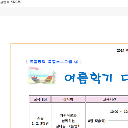
882238
글번호