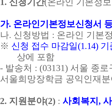
1.
신청기간
(
온라인 기본정보
가
.
온라인기본정보신청서 등
나
.
신청방법
:
온라인 기본정
※
신청 접수 마감일
(1.14)
기
상에 포함
-
발송처
: (03131)
서울 종로
서울희망장학금 공익인재분야
2.
지원분야
(2)
:
사회복지
,
사