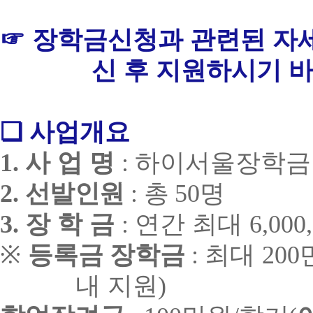
☞
장학금신청과 관련된 자
신 후 지원하시기 
❏
사업개요
1.
사 업 명
:
하이서울장학금
2.
선발인원
:
총
50
명
3.
장 학 금
:
연간 최대
6,000
※
등록금 장학금
:
최대
200
내 지원
)