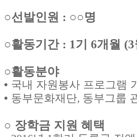
○
선발인원
○○
명
:
○
활동기간
기
개월
: 1
6
(3
○
활동분야
•
국내 자원봉사 프로그램 
•
동부문화재단
,
동부그룹 
○
장학금 지원 혜택