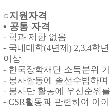
○
지원자격
•
공통 자격
-
학과 제한 없음
-
국내대학
(4
년제
) 2,3,4
학년
이상
-
한국장학재단 소득분위 
-
봉사활동에 솔선수범하며 
-
봉사단 활동에 우선순위를 
- CSR
활동과 관련하여 아