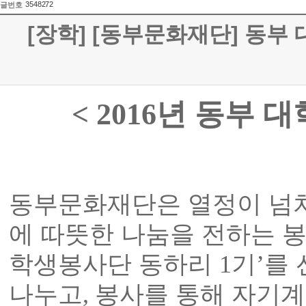
3548272
글번호
[장학] [동부문화재단] 동부
년 동부 
< 2016
동부문화재단은 열정이 넘치
에 따뜻한 나눔을 전하는 
학생봉사단 동하리
1
기
’
를
나누고
,
봉사를 통해 자기계