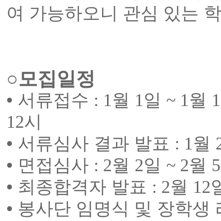
여 가능하오니 관심 있는 
○
모집일정
•
서류접수
: 1
월
1
일
~ 1
월
1
12
시
•
서류심사 결과 발표
: 1
월
•
면접심사
: 2
월
2
일
~ 2
월
5
•
최종합격자 발표
: 2
월
12
•
봉사단 임명식 및 장학생