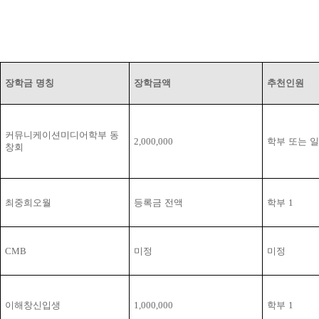
장학금 명칭
장학금액
추천인원
커뮤니케이션미디어학부 동
2,000,000
학부 또는 
창회
최중희오월
등록금 전액
학부
1
CMB
미정
미정
이해창신입생
1,000,000
학부
1