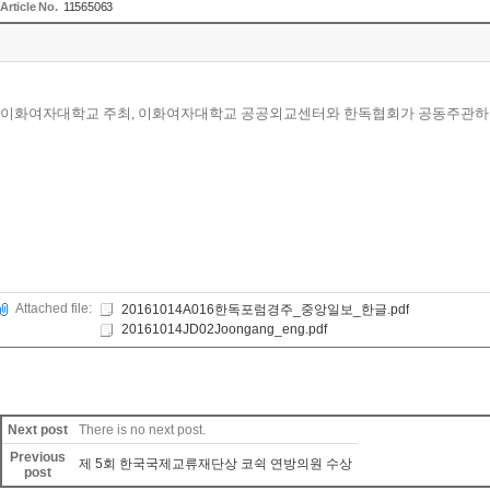
Article No.
11565063
이화여자대학교 주최
,
이화여자대학교 공공외교센터와 한독협회가 공동주관하
Attached file:
20161014A016한독포럼경주_중앙일보_한글.pdf
20161014JD02Joongang_eng.pdf
Next post
There is no next post.
Previous
제 5회 한국국제교류재단상 코쉭 연방의원 수상
post