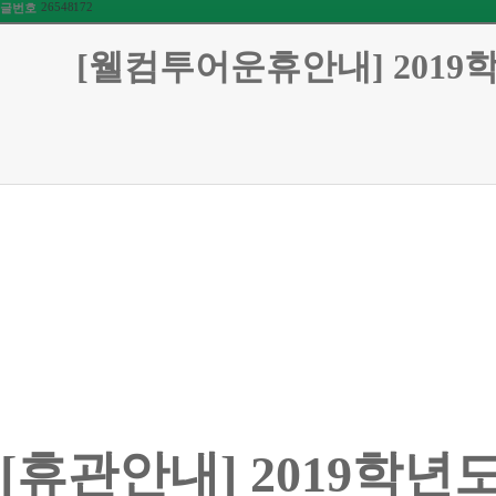
26548172
글번호
[웰컴투어운휴안내] 2019
[
휴관안내
] 2019
학년