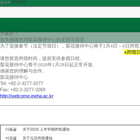
27386274
글번호
大家好！
首先感谢您对梨花接待中心的支持与关注。
为了迎接春节（法定节假日），梨花接待中心将于
2
月4
日
~ 6
日
闭馆
●
闭馆
请您留意闭馆时间，提前安排参观日程。
梨花接待中心将于
2020
年1
月28
日起正常开放。
感谢您的理解与合作。
梨花接待中心
Tel: +82-2-3277-3277
Fax: +82-2-3277-3269
http://welcome.ewha.ac.kr
다음글
关于2020 上半学期闭馆通知
이전글
关于元旦闭馆通知