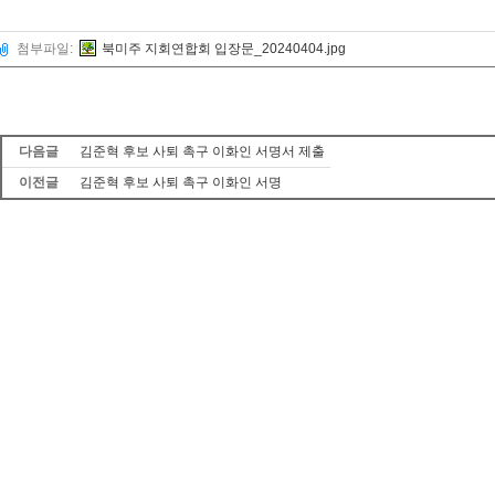
첨부파일:
북미주 지회연합회 입장문_20240404.jpg
다음글
김준혁 후보 사퇴 촉구 이화인 서명서 제출
이전글
김준혁 후보 사퇴 촉구 이화인 서명