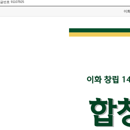
91107925
글번호
이화