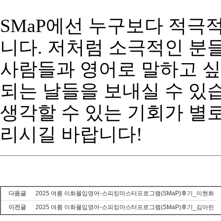
SMaP
에선
누구보다
적극
니다
.
저처럼
소극적인
분
사람들과
영어로
말하고
싶
되는
날들을
보내실
수
있
생각할
수
있는
기회가
별
리시길
바랍니다
!
다음글
2025 여름 이화몰입영어-스피킹마스터프로그램(SMaP)후기_이현화
이전글
2025 여름 이화몰입영어-스피킹마스터프로그램(SMaP)후기_김아린