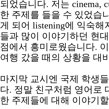
되었습니다
.
저는
cinema, cu
한
주제를
들을
수
있었습
게
되어
listening
에
익숙해
들과
많이
이야기하던
현대
점에서
흥미로웠습니다
.
이
여행
갔을
때의
상황을
대
마지막
교시엔
국제
학생들
다
.
정말
친구처럼
영어로
한
주제들에
대해
이야기할