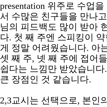
presentation
위주로
수업을
서
수많은
친구들을
만나고
님의
피드백도
많이
받아
다
.
첫
째
주엔
스피킹이
약
게
정말
어려웠습니다
.
아
셋
째
주
,
넷
째
주에
접어
쉽다는
느낌만
받았습니다
큰
장점인
것
같습니다
.
2,3
교시는
선택으로
,
본인