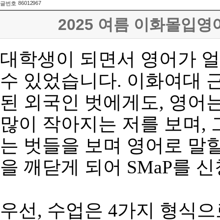
86012967
글번호
2025 여름 이화몰입
대학생이
되면서
영어가
얼
수
있었습니다
.
이화여대
된
외국인
벗에게도
,
영어
많이
작아지는
저를
보며
,
는
벗들을
보며
영어로
말
을
깨닫게
되어
SMaP
를
신
우선
,
수업은
4
가지
형식으