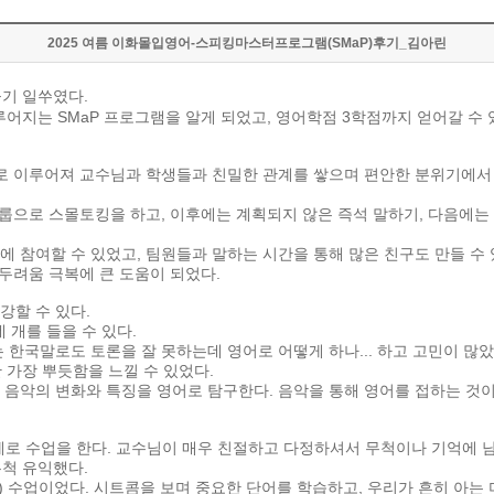
2025 여름 이화몰입영어-스피킹마스터프로그램(SMaP)후기_김아린
들기
일쑤였다
.
루어지는
SMaP
프로그램을
알게
되었고
,
영어학점
3
학점까지
얻어갈
수
로
이루어져
교수님과
학생들과
친밀한
관계를
쌓으며
편안한
분위기에서
룹으로
스몰토킹을
하고
,
이후에는
계획되지
않은
즉석
말하기
,
다음에는
에
참여할
수
있었고
,
팀원들과
말하는
시간을
통해
많은
친구도
만들
수
두려움
극복에
큰
도움이
되었다
.
강할
수
있다
.
네
개를
들을
수
있다
.
는
한국말로도
토론을
잘
못하는데
영어로
어떻게
하나
...
하고
고민이
많았
만
가장
뿌듯함을
느낄
수
있었다
.
음악의
변화와
특징을
영어로
탐구한다
.
음악을
통해
영어를
접하는
것
제로
수업을
한다
.
교수님이
매우
친절하고
다정하셔서
무척이나
기억에
무척
유익했다
.
)
수업이었다
.
시트콤을
보며
중요한
단어를
학습하고
,
우리가
흔히
아는