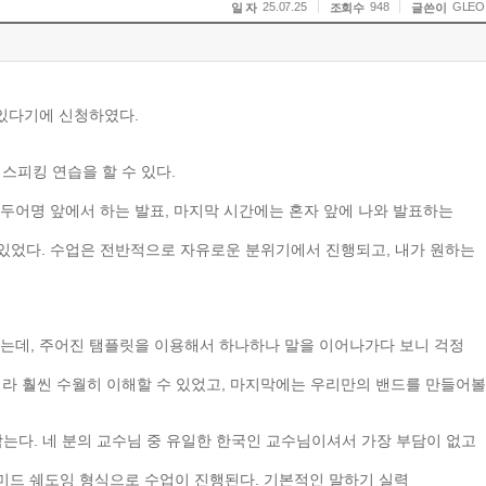
25.07.25
948
GLEO
일 자
조회수
글쓴이
있다기에
신청하였다
.
스피킹
연습을
할
수
있다
.
두어명
앞에서
하는
발표
,
마지막
시간에는
혼자
앞에
나와
발표하는
있었다
.
수업은
전반적으로
자유로운
분위기에서
진행되고
,
내가
원하는
는데
,
주어진
탬플릿을
이용해서
하나하나
말을
이어나가다
보니
걱정
이라
훨씬
수월히
이해할
수
있었고
,
마지막에는
우리만의
밴드를
만들어볼
남는다
.
네
분의
교수님
중
유일한
한국인
교수님이셔서
가장
부담이
없고
미드
쉐도잉
형식으로
수업이
진행된다
.
기본적인
말하기
실력