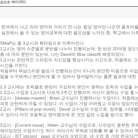
86012952
글번호
한국에서
나고
자라
영어와
거리가
먼
나는
항상
영어만
나오면
움츠러
실전에서
쓸
수
있는
영어공부에
대한
필요성을
느끼던
중
,
학교에서
이
SMaP
는
총
3
교시와
튜터링으로
이루어진다
.
1
교시는
영어
수준별로
분반을
나누어
진행되는데
,
한
반은
20
여명
정도
총
네
개의
분반이
있는데
,
나는
David
의
Blue class
에
배정되었다
.
1
교시는
전반적인
스피킹의
자신감을
향상시키는
시간으로
,
처음에는
그
시간을
가진다
.
처음부터
부담스러운
발표가
진행되는것이
아니라
편안한
마음으로
수업
말을
누구에게나
편안하게
할
수
있어서
영어말하기는
물론
발표에
대한
2,3
교시에는
토픽별로
분반이
구성되어
본인이
원하는
토픽의
수업을
수
2,3
교시
수업은
1
교시와
다르게
2
주간
진행되어
자신이
원하는
수업
총
2
교시
- [debate master] : Brian
교수님이
진행하시는
수업이다
.
처음에
외로
순탄하게
마칠
수
있었다
.
이
수업이
가장
어려웠고
걱정이
많았지
2
교시
- [Pillars of pop music] : David
교수님의
수업으로
,
장르별
,
시대별
수
있어서
마치
초등학교
영어캠프에
온
것만
같은
느낌을
받기도
했다
.
3
교시
- [Current issue] : Helen
교수님의
수업으로
,
시의성이
풍부한
주
재미있었던
수업이기도
하다
.
여러가지
주제로
대화를
해
볼
수
있어서
3
교시
- [ET sitcom] : Jean
교수님의
수업으로
,
네
수업
중
가장
한국식
(?