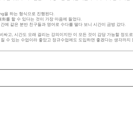
ing
을
하는
형식으로
진행된다
.
대화를
할
수
있다는
것이
가장
마음에
들었다
.
시간에
같은
분반
친구들과
영어로
수다를
떨다
보니
시간이
금방
갔다
.
비싸고
,
시간도
오래
걸리는
강의이지만
이
모든
것이
감당
가능할
정도로
해질
수
있는
수업이라
좋았고
정규수업에도
도입하면
좋겠다는
생각까지