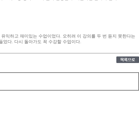
유익하고
재미있는
수업이었다
.
오히려
이
강의를
두
번
듣지
못한다는
들었다
.
다시
돌아가도
꼭
수강할
수업이다
.