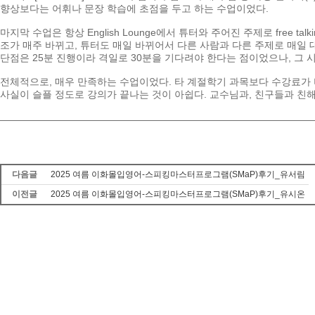
향상보다는
어휘나
문장
학습에
초점을
두고
하는
수업이었다
.
마지막
수업은
항상
English Lounge
에서
튜터와
주어진
주제로
free talk
조가
매주
바뀌고
,
튜터도
매일
바뀌어서
다른
사람과
다른
주제로
매일
단점은
25
분
진행이라
격일로
30
분을
기다려야
한다는
점이었으나
,
그
전체적으로
,
매우
만족하는
수업이었다
.
타
계절학기
과목보다
수강료가
사실이
슬플
정도로
강의가
끝나는
것이
아쉽다
.
교수님과
,
친구들과
친
다음글
2025 여름 이화몰입영어-스피킹마스터프로그램(SMaP)후기_유서림
이전글
2025 여름 이화몰입영어-스피킹마스터프로그램(SMaP)후기_유시온