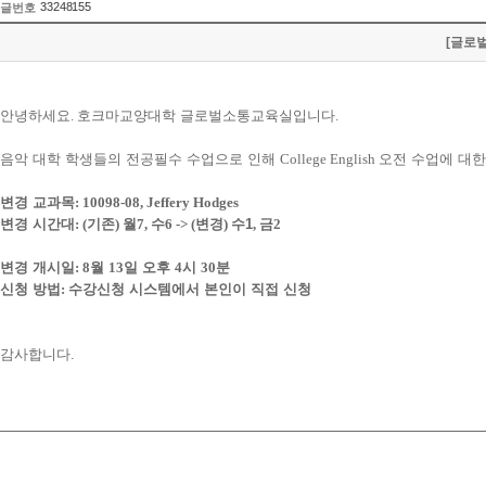
33248155
글번호
[글로벌
안녕하세요
.
호크마교양대학 글로벌소통교육실입니다
.
음악 대학 학생들의 전공필수 수업으로 인해
College English
오전 수업에 대한
변경 교과목
: 10098-08, Jeffery Hodges
변경 시간대
: (
기존
)
월
7,
수
6 -> (
변경
)
수1
,
금
2
변경 개시일
: 8
월
13
일 오후
4
시
30
분
신청 방법
:
수강신청 시스템에서 본인이 직접 신청
감사합니다.