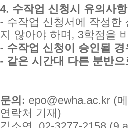
4.
수작업 신청시 유의사항
-
수
작업 신청서에 작성한 
지 않아야 하며
, 3
학점을 
-
수
작
업 신
청이 승인될 경
-
같
은 시간대 다른 분반으
문의:
epo@ewha.ac.kr (
메
연락처 기재
)
김소연
, 02-3277-2158 (
9 