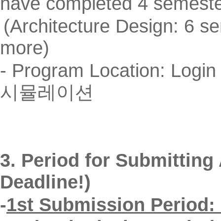
have completed 4 semeste
(A
rchitecture Design: 6 
more)
- Program Location:
시뮬레이션
3. Period for Submittin
Deadline!)
-
1
st Submission Period: 