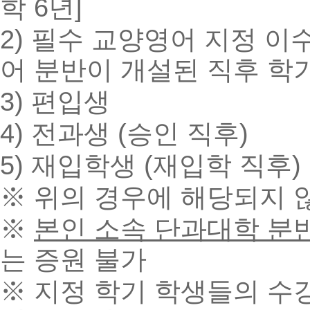
학
6
년
]
2) 필수 교양영어 지정 이
어 분반이 개설된 직후 학
3) 편입생
4) 전과생 (승인 직후)
5) 재입학생 (재입학 직후)
※ 위
의 경우에 해당되지 
※
본
인 소속 단과대학 분
는 증원 불가
※ 지
정 학기 학생들의 수