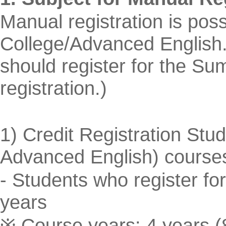
Manual registration is poss
College/Advanced English.
should
register
for
the Sum
registration.)
1) Credit Registration Stu
Advanced English) courses 
- Students
who register for
years
※
C
ourse years: 4 years (