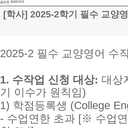
85897474
글번호
[학사] 2025-2학기 필수 교양영어(C
2025-2
필수 교양영어 수
1.
수작업 신청 대상:
대상
기 이수가 원칙임)
1) 학점등록생 (College Eng
-
수
업연한
초과
[
※ 수업