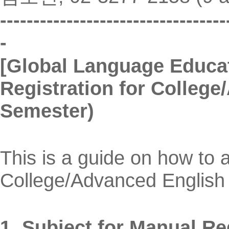
----------------------------------
-
[Global Language Educat
Registration for Colleg
Semester)
This is a guide on how to a
College/Advanced English 
1. Subject for Manual Re