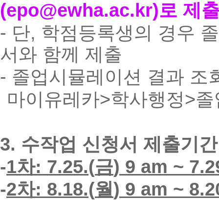
(epo@ewha.ac.kr)로 제
-
단
,
학점등록생의 경우 
서와 함께 제출
-
졸
업시뮬레이션 결과 조
마
이유레카
>
학사행정
>
졸
3.
수작업 신청서 제출기간
-
1
차
: 7.25.(
금
)
9 am
~ 7.2
-
2
차
: 8.18.(
월
)
9 am
~ 8.2