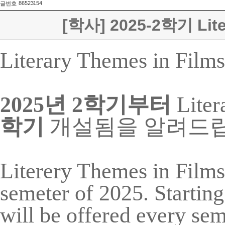
86523154
글번호
[학사] 2025-2학기 Lite
Literary Themes in Films
2025년 2학기부터
Liter
학기
개설됨을 알려드
Literery Themes in Films 
semeter of 2025. Starting
will be offered every se