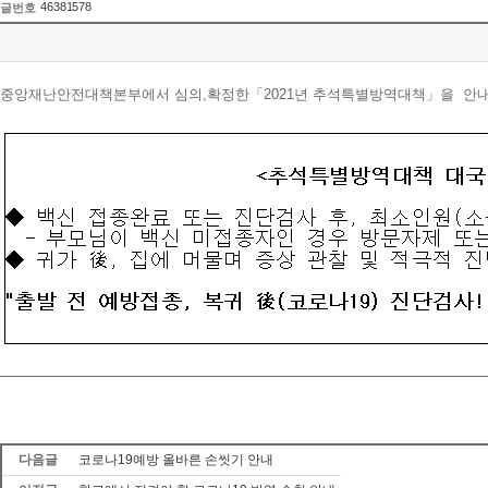
46381578
글번호
중앙재난안전대책본부에서 심의,확정한「2021년 추석특별방역대책」을 안내
다음글
코로나19예방 올바른 손씻기 안내