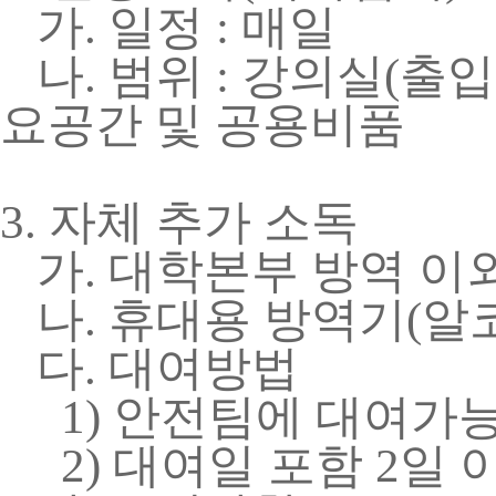
가
.
일정
:
매일
나
.
범위
:
강의실
(
출입
요공간 및 공용비품
3.
자체 추가 소독
가
.
대학본부 방역 이
나
.
휴대용 방역기
(
알
다
.
대여방법
1)
안전팀에 대여가능
2)
대여일 포함
2
일 