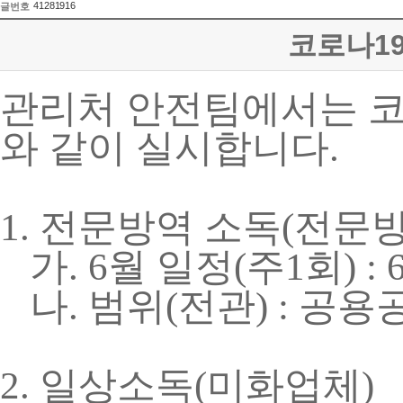
41281916
글번호
코로나19
관리처 안전팀에서는 
와 같이 실시합니다
.
1. 전문방역 소독
(
전문
가
. 6
월 일정
(
주
1
회
) : 
나
.
범위
(
전관
) :
공용공
2.
일상소독
(
미화업체
)