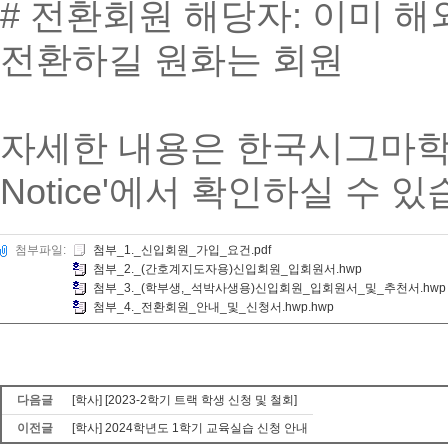
# 전환회원 해당자: 이미 
전환하길 원화는 회원
자세한 내용은 한국시그마학회 홈페
Notice'에서 확인하실 수 있
첨부파일:
첨부_1._신입회원_가입_요건.pdf
첨부_2._(간호계지도자용)신입회원_입회원서.hwp
첨부_3._(학부생,_석박사생용)신입회원_입회원서_및_추천서.hwp
첨부_4._전환회원_안내_및_신청서.hwp.hwp
다음글
[학사] [2023-2학기 트랙 학생 신청 및 철회]
이전글
[학사] 2024학년도 1학기 교육실습 신청 안내