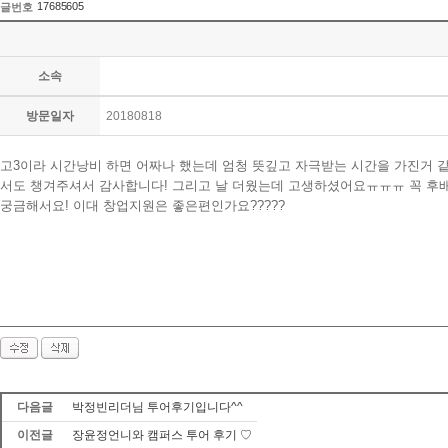
17685605
글번호
소속
방문일자
20180818
고3이라 시간낭비 하면 어짜나 했는데 엄청 뜻깊고 자극받는 시간을 가진거
서도 챙겨주셔서 감사합니다! 그리고 날 더웠는데 고생하셨어요ㅠㅠㅠ 꼭 후배
궁금해서요! 이대 창업지원은 좋은편인가요?????
다음글
박정빈리더님 투어후기입니다^^
이전글
장윤정언니와 캠퍼스 투어 후기 ♡