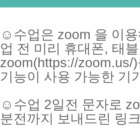
zoom
☺
수업은
을 이용
,
업 전 미리 휴대폰
태블
zoom(https://zoom.us/)
기능이 사용 가능한 기
2
z
☺
수업
일전 문자로
분전까지 보내드린 링크