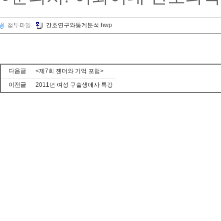
첨부파일:
간호연구와통계분석.hwp
다음글
<제7회 젠더와 기억 포럼>
이전글
2011년 여성 구술생애사 특강