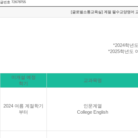
72678755
글번호
[글로벌소통교육실] 계절 필수교양영어 교과목 미
*2024
학년도
*2025
학년도 
미개설 예정
교과목명
학기
2024
여름 계절학기
인문계열
부터
College English