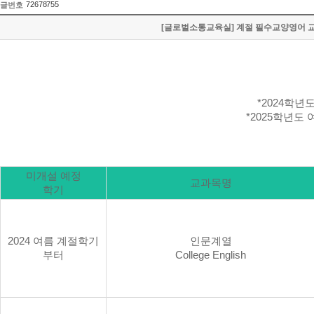
72678755
글번호
[글로벌소통교육실] 계절 필수교양영어 교과목 미
*2024
학년도
*2025
학년도 
미개설 예정
교과목명
학기
2024
여름 계절학기
인문계열
부터
College English