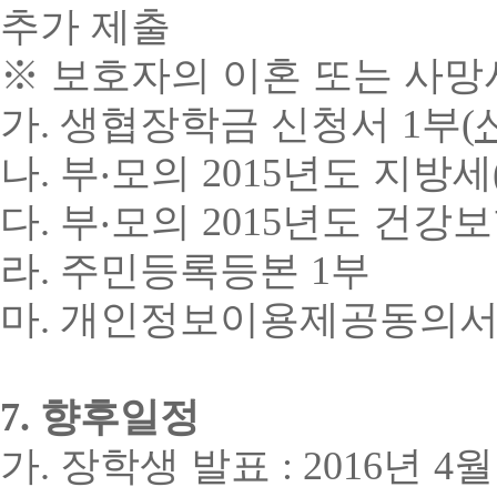
추가 제출
※
보호자의 이혼 또는 사망
가
.
생협장학금 신청서
1
부
(
나
.
부
‧
모의
2015
년도 지방세
다
.
부
‧
모의
2015
년도 건강보
라
.
주민등록등본
1
부
마
.
개인정보이용제공동의
7.
향후일정
가
.
장학생 발표
: 2016
년
4