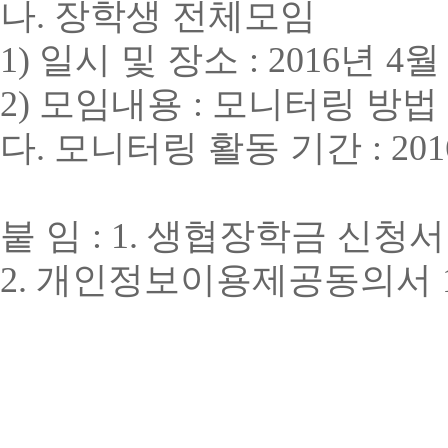
나
.
장학생 전체모임
1)
일시 및 장소
: 2016
년
4
2)
모임내용
:
모니터링 방법 
다
.
모니터링 활동 기간
:
201
붙 임
: 1.
생협장학금 신청
2.
개인정보이용제공동의서