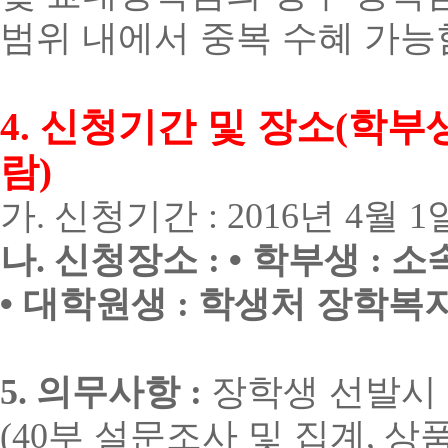
범위 내에서 중복 수혜 가능
신청기간 및 장소
학부
4.
(
람
)
가
.
신청기간
: 2016
년
4
월
1
나
.
신청장소
:
•
학부생
:
소
•
대학원생
:
학생처 장학복
5.
의무사항
:
장학생 선발시
(40
부 설문조사 및 집계
,
상