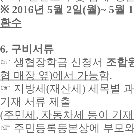
※
2016
년
5
월
2
일
(
월
)~ 5
월
1
환수
6.
구비서류
☞
생협장학금 신청서
조합
협 매장 옆
)
에서 가능
함
.
☞
지방세
(
재산세
)
세목별 
기재 서류 제출
(
주민세
,
자동차세 등이 기재
☞
주민등록등본상에 부모와