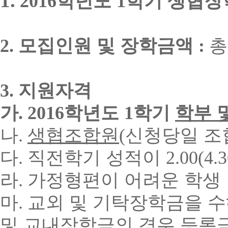
1.
2016
학년도
1
학기 생협장
2.
모집인원 및 장학금액
:
3.
지원자격
가
. 2016
학년도
1
학기
학부 
나
.
생협조합원
(
신청당일 조
다
.
직전학기 성적이
2.00(4.
라
.
가정형편이 어려운 학생
마
.
교외 및 기탁장학금을 수
및 교내장학금의 경우 등록