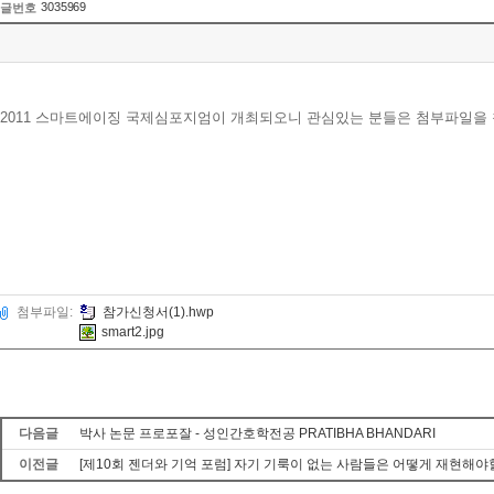
3035969
글번호
2011 스마트에이징 국제심포지엄이 개최되오니 관심있는 분들은 첨부파일을
첨부파일:
참가신청서(1).hwp
smart2.jpg
다음글
박사 논문 프로포잘 - 성인간호학전공 PRATIBHA BHANDARI
이전글
[제10회 젠더와 기억 포럼] 자기 기룩이 없는 사람들은 어떻게 재현해야