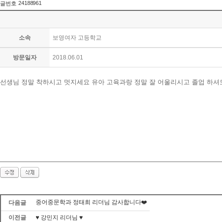
24188961
글번호
소속
보영여자 고등학교
방문일자
2018.06.01
선생님 정말 착하시고 멋지세요 유아 고육과랑 정말 잘 어울리시고 졸업 하셔도 
중어중문학과 정태희 리더님 감사합니다❤️
다음글
이전글
♥ 강민지 리더님 ♥