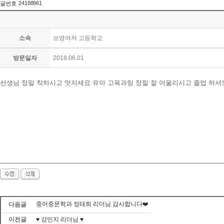
24188961
글번호
소속
보영여자 고등학교
방문일자
2018.06.01
선생님 정말 착하시고 멋지세요 유아 고육과랑 정말 잘 어울리시고 졸업 하셔도 
중어중문학과 정태희 리더님 감사합니다❤️
다음글
이전글
♥ 강민지 리더님 ♥