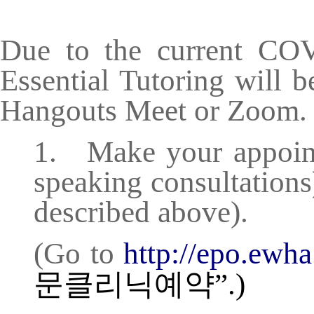
Due to the current COV
Essential Tutoring
will be
Hangouts Meet or Zoom
.
1.
Make your appoint
speaking consultations
described above).
(G
o
to
h
t
tp:
/
/epo
.
e
w
ha
문클리닉
예약”.)