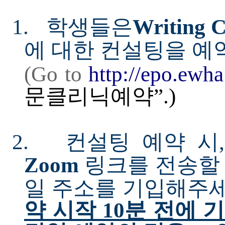
1.
학생들은
Writing C
에 대한 컨설팅을 
(G
o
to
h
t
tp:
/
/epo
.
e
w
ha
문클리닉
예약”.)
2.
컨설팅 예약 시
Zoom
링크를 전송할
일 주소를 기입해주
약 시작 10분 전에